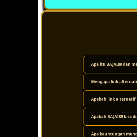
Apa itu BAJAI89 dan m
Mengapa link alternati
BAJAI89 merupakan situs
layanan dengan lancar ke
kenyamanan akses.akan li
Apakah link alternati
Link alternatif BAJAI89 
mendapatkan koneksi yang
Apakah BAJAI89 bisa d
Ya. Link alternatif resm
selama proses akses berl
Apa keuntungan mengg
Tentu. BAJAI89 telah di