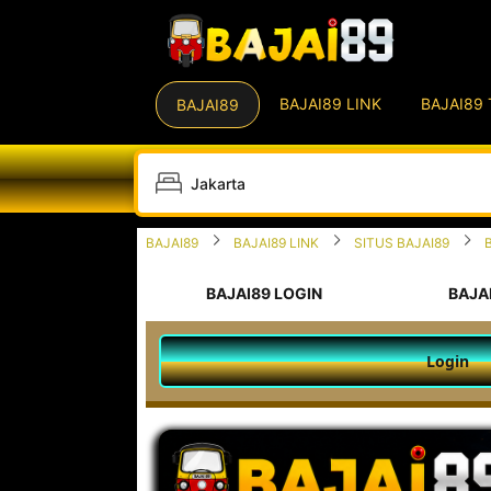
BAJAI89 LINK
BAJAI89
BAJAI89
BAJAI89
BAJAI89 LINK
SITUS BAJAI89
BAJAI89 LOGIN
BAJA
Login