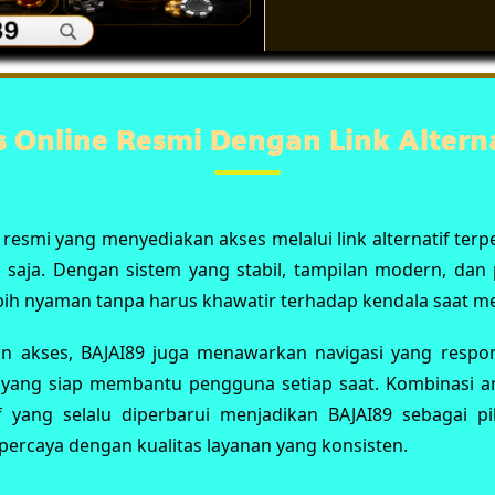
s Online Resmi Dengan Link Altern
e resmi yang menyediakan akses melalui link alternatif te
aja. Dengan sistem yang stabil, tampilan modern, dan p
ih nyaman tanpa harus khawatir terhadap kendala saat 
akses, BAJAI89 juga menawarkan navigasi yang respon
n yang siap membantu pengguna setiap saat. Kombinasi a
if yang selalu diperbarui menjadikan BAJAI89 sebagai 
percaya dengan kualitas layanan yang konsisten.