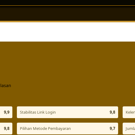
ng tinggi. Tampilan website juga responsif sehingga nyaman digunakan.
dahan akses melalui link alternatif terpercaya, performa website yang ce
pahami, serta dukungan layanan yang siap membantu pengguna kapan pun 
lasan
9,9
Stabilitas Link Login
9,8
Kele
9,8
Pilihan Metode Pembayaran
9,7
Juml