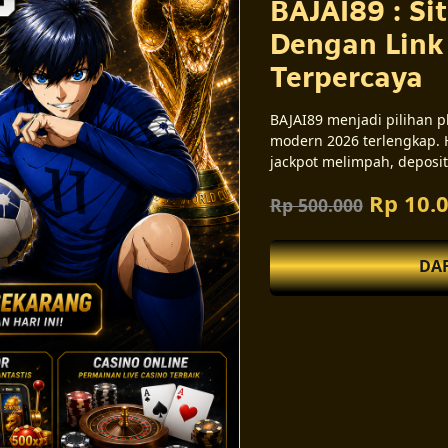
BAJAI89 : Si
Dengan Link 
Terpercaya
BAJAI89 menjadi pilihan 
modern 2026 terlengkap. H
jackpot melimpah, deposit 
Rp 10.0
Rp 500.000
DA