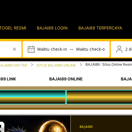
 TOGEL RESMI
BAJAI89 LOGIN
BAJAI89 TERPERCAYA
Waktu check-in
—
Waktu check-out
2 d
BAJAI89 : Situs Online Resm
BAJAI89 DAFTAR
SITUS BAJAI89 ONLINE
I89 LINK
BAJAI89 ONLINE
BAJA
BAJAI89