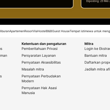
Diposting: 23 Mei 2026
liburan
Apartemen
Resor
Vila
Hostel
B&B
Guest House
Tempat istimewa untuk meng
Ketentuan dan pengaturan
Mitra
us
Pemberitahuan Privasi
Login ke Ekstra
iman
Persyaratan Layanan
Bantuan mitra
Pernyataan Aksesibilitas
Daftarkan prope
Masalah mitra
Jadilah mitra afi
s
Pernyataan Perbudakan
Modern
Pernyataan Hak Asasi
Manusia