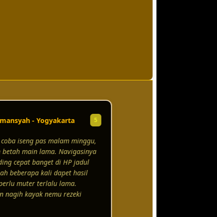
ah - Yogyakarta
5
seng pas malam minggu,
 main lama. Navigasinya
pat banget di HP jadul
rapa kali dapet hasil
ter terlalu lama.
h kayak nemu rezeki