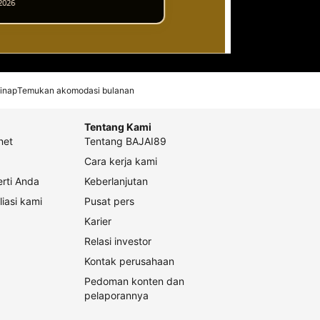
inap
Temukan akomodasi bulanan
Tentang Kami
net
Tentang BAJAI89
Cara kerja kami
rti Anda
Keberlanjutan
liasi kami
Pusat pers
Karier
Relasi investor
Kontak perusahaan
Pedoman konten dan
pelaporannya